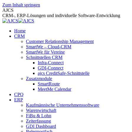
Zum Inhalt springen
AJCS
CRM-, ERP-Lösungen und individuelle Software-Entwicklung
Home
CRM
Customer Relationship Management
SmartWe – Cloud-CRM
SmartWe für Vereine
Schnittstellen CRM
Infra-Connect
GDI-Connect
ajcs CreditSafe-Schnittstelle
Zusatzmodule
SmartRoute
MeetMe Calendar
CPQ
ERP
Kaufmännische Unternehmenssoftware
Warenwirtschaft
FiBu & Lohn
Zeiterfassung
GDI Dashboard
Belegpostfach