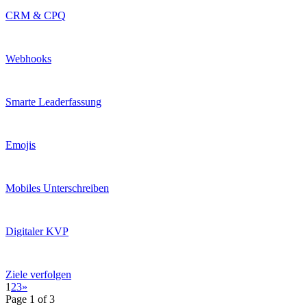
CRM & CPQ
Webhooks
Smarte Leaderfassung
Emojis
Mobiles Unterschreiben
Digitaler KVP
Ziele verfolgen
1
2
3
»
Page 1 of 3