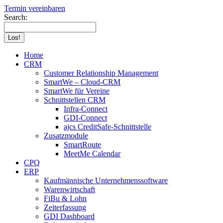
Termin vereinbaren
Search:
Home
CRM
Customer Relationship Management
SmartWe – Cloud-CRM
SmartWe für Vereine
Schnittstellen CRM
Infra-Connect
GDI-Connect
ajcs CreditSafe-Schnittstelle
Zusatzmodule
SmartRoute
MeetMe Calendar
CPQ
ERP
Kaufmännische Unternehmenssoftware
Warenwirtschaft
FiBu & Lohn
Zeiterfassung
GDI Dashboard