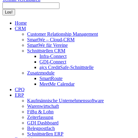
Search:
Home
CRM
Customer Relationship Management
SmartWe – Cloud-CRM
SmartWe für Vereine
Schnittstellen CRM
Infra-Connect
GDI-Connect
ajcs CreditSafe-Schnittstelle
Zusatzmodule
SmartRoute
MeetMe Calendar
CPQ
ERP
Kaufmännische Unternehmenssoftware
Warenwirtschaft
FiBu & Lohn
Zeiterfassung
GDI Dashboard
Belegpostfach
Schnittstellen ERP