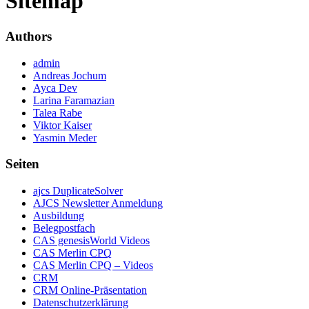
Sitemap
Authors
admin
Andreas Jochum
Ayca Dev
Larina Faramazian
Talea Rabe
Viktor Kaiser
Yasmin Meder
Seiten
ajcs DuplicateSolver
AJCS Newsletter Anmeldung
Ausbildung
Belegpostfach
CAS genesisWorld Videos
CAS Merlin CPQ
CAS Merlin CPQ – Videos
CRM
CRM Online-Präsentation
Datenschutzerklärung