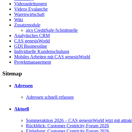
Videoanleitungen
Videos Evalanche
Warenwirtschaft
Wiki
Zusatzmodule
ajcs CreditSafe-Schnittstelle
Analytisches CRM
CAS genesisWorld
GDI Businessline
Individuelle Kundenschulung
Mobiles Arbeiten mit CAS genesisWorld
Projektmanagement
Sitemap
Adressen
Adressen schnell erfassen
Aktuell
Sommeraktion 2026 – CAS genesisWorld jetzt mit attrakt
Rückblick: Customer Centricity Forum 2026
Einladung: Customer Centricity Forum 2026