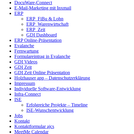
DocuWare-Connect
E-Mail-Marketing mit Inxmail
ERP
ERP_FiBu & Lohn
ERP_Warenwirtschaft
ERP_Zeit
GDI Dashboard
ERP Online-Präsentation
Evalanche
Fernwartung
Formulareintrag in Evalanche
GDI Videos
GDI Zeit
GDI Zeit Online Präsentation
Holzhauser app – Datenschutzerklärung
Impressum
Individuelle Software-Entwicklung
Infra-Connect
ISE
Erfolgreiche Projekte – Timeline
ISE-Wunschentwicklung
Jobs
Kontakt
Kontaktformular ajcs
MeetMe Calendar