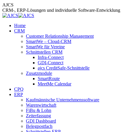
Zum
AJCS
Inhalt
CRM-, ERP-Lösungen und individuelle Software-Entwicklung
springen
Home
CRM
Customer Relationship Management
SmartWe – Cloud-CRM
SmartWe für Vereine
Schnittstellen CRM
Infra-Connect
GDI-Connect
ajcs CreditSafe-Schnittstelle
Zusatzmodule
SmartRoute
MeetMe Calendar
CPQ
ERP
Kaufmännische Unternehmenssoftware
Warenwirtschaft
FiBu & Lohn
Zeiterfassung
GDI Dashboard
Belegpostfach
Schnittstellen ERP