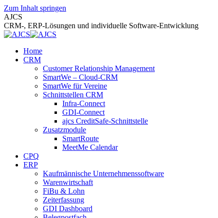
Zum Inhalt springen
AJCS
CRM-, ERP-Lösungen und individuelle Software-Entwicklung
Home
CRM
Customer Relationship Management
SmartWe – Cloud-CRM
SmartWe für Vereine
Schnittstellen CRM
Infra-Connect
GDI-Connect
ajcs CreditSafe-Schnittstelle
Zusatzmodule
SmartRoute
MeetMe Calendar
CPQ
ERP
Kaufmännische Unternehmenssoftware
Warenwirtschaft
FiBu & Lohn
Zeiterfassung
GDI Dashboard
Belegpostfach