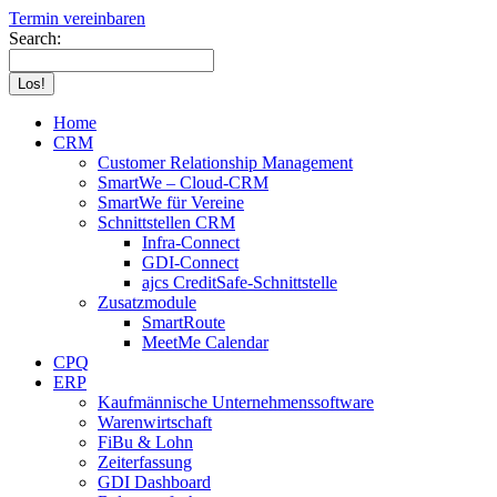
Termin vereinbaren
Search:
Home
CRM
Customer Relationship Management
SmartWe – Cloud-CRM
SmartWe für Vereine
Schnittstellen CRM
Infra-Connect
GDI-Connect
ajcs CreditSafe-Schnittstelle
Zusatzmodule
SmartRoute
MeetMe Calendar
CPQ
ERP
Kaufmännische Unternehmenssoftware
Warenwirtschaft
FiBu & Lohn
Zeiterfassung
GDI Dashboard