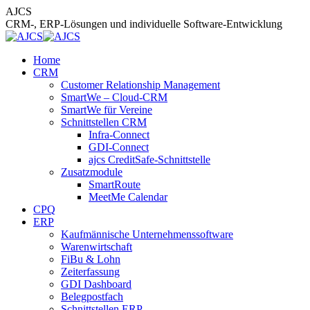
Zum
AJCS
Inhalt
CRM-, ERP-Lösungen und individuelle Software-Entwicklung
springen
Home
CRM
Customer Relationship Management
SmartWe – Cloud-CRM
SmartWe für Vereine
Schnittstellen CRM
Infra-Connect
GDI-Connect
ajcs CreditSafe-Schnittstelle
Zusatzmodule
SmartRoute
MeetMe Calendar
CPQ
ERP
Kaufmännische Unternehmenssoftware
Warenwirtschaft
FiBu & Lohn
Zeiterfassung
GDI Dashboard
Belegpostfach
Schnittstellen ERP