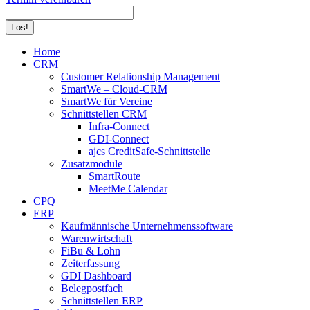
Search:
Home
CRM
Customer Relationship Management
SmartWe – Cloud-CRM
SmartWe für Vereine
Schnittstellen CRM
Infra-Connect
GDI-Connect
ajcs CreditSafe-Schnittstelle
Zusatzmodule
SmartRoute
MeetMe Calendar
CPQ
ERP
Kaufmännische Unternehmenssoftware
Warenwirtschaft
FiBu & Lohn
Zeiterfassung
GDI Dashboard
Belegpostfach
Schnittstellen ERP