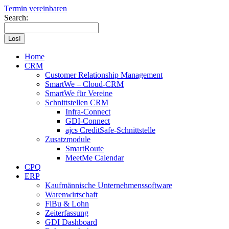
Termin vereinbaren
Search:
Home
CRM
Customer Relationship Management
SmartWe – Cloud-CRM
SmartWe für Vereine
Schnittstellen CRM
Infra-Connect
GDI-Connect
ajcs CreditSafe-Schnittstelle
Zusatzmodule
SmartRoute
MeetMe Calendar
CPQ
ERP
Kaufmännische Unternehmenssoftware
Warenwirtschaft
FiBu & Lohn
Zeiterfassung
GDI Dashboard