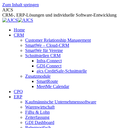
Zum Inhalt springen
AJCS
CRM-, ERP-Lösungen und individuelle Software-Entwicklung
Home
CRM
Customer Relationship Management
SmartWe – Cloud-CRM
SmartWe für Vereine
Schnittstellen CRM
Infra-Connect
GDI-Connect
ajcs CreditSafe-Schnittstelle
Zusatzmodule
SmartRoute
MeetMe Calendar
CPQ
ERP
Kaufmännische Unternehmenssoftware
Warenwirtschaft
FiBu & Lohn
Zeiterfassung
GDI Dashboard
Belegpostfach