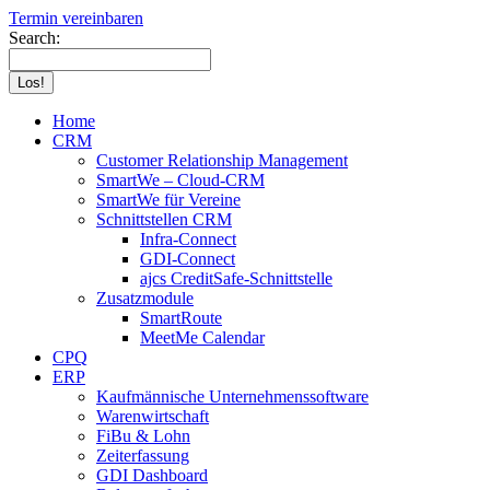
Termin vereinbaren
Search:
Home
CRM
Customer Relationship Management
SmartWe – Cloud-CRM
SmartWe für Vereine
Schnittstellen CRM
Infra-Connect
GDI-Connect
ajcs CreditSafe-Schnittstelle
Zusatzmodule
SmartRoute
MeetMe Calendar
CPQ
ERP
Kaufmännische Unternehmenssoftware
Warenwirtschaft
FiBu & Lohn
Zeiterfassung
GDI Dashboard