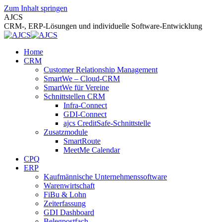
Zum Inhalt springen
AJCS
CRM-, ERP-Lösungen und individuelle Software-Entwicklung
Home
CRM
Customer Relationship Management
SmartWe – Cloud-CRM
SmartWe für Vereine
Schnittstellen CRM
Infra-Connect
GDI-Connect
ajcs CreditSafe-Schnittstelle
Zusatzmodule
SmartRoute
MeetMe Calendar
CPQ
ERP
Kaufmännische Unternehmenssoftware
Warenwirtschaft
FiBu & Lohn
Zeiterfassung
GDI Dashboard
Belegpostfach