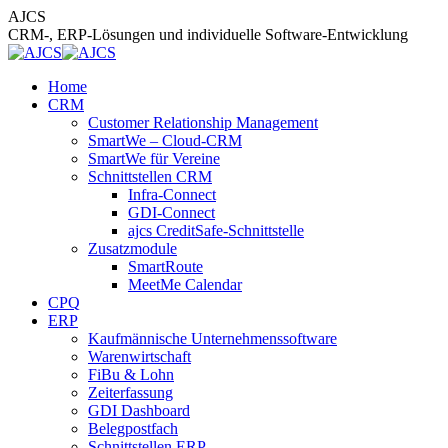
Zum
AJCS
Inhalt
CRM-, ERP-Lösungen und individuelle Software-Entwicklung
springen
Home
CRM
Customer Relationship Management
SmartWe – Cloud-CRM
SmartWe für Vereine
Schnittstellen CRM
Infra-Connect
GDI-Connect
ajcs CreditSafe-Schnittstelle
Zusatzmodule
SmartRoute
MeetMe Calendar
CPQ
ERP
Kaufmännische Unternehmenssoftware
Warenwirtschaft
FiBu & Lohn
Zeiterfassung
GDI Dashboard
Belegpostfach
Schnittstellen ERP