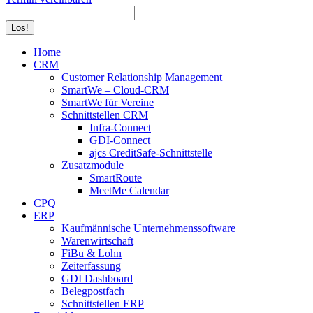
Search:
Home
CRM
Customer Relationship Management
SmartWe – Cloud-CRM
SmartWe für Vereine
Schnittstellen CRM
Infra-Connect
GDI-Connect
ajcs CreditSafe-Schnittstelle
Zusatzmodule
SmartRoute
MeetMe Calendar
CPQ
ERP
Kaufmännische Unternehmenssoftware
Warenwirtschaft
FiBu & Lohn
Zeiterfassung
GDI Dashboard
Belegpostfach
Schnittstellen ERP