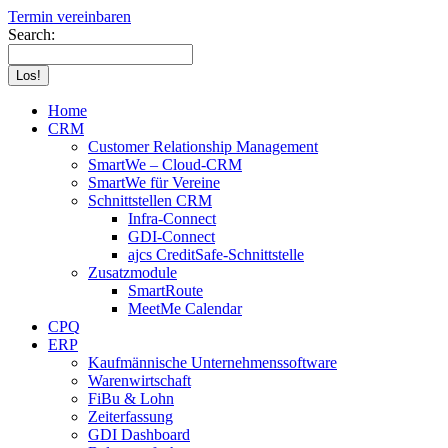
Termin vereinbaren
Search:
Home
CRM
Customer Relationship Management
SmartWe – Cloud-CRM
SmartWe für Vereine
Schnittstellen CRM
Infra-Connect
GDI-Connect
ajcs CreditSafe-Schnittstelle
Zusatzmodule
SmartRoute
MeetMe Calendar
CPQ
ERP
Kaufmännische Unternehmenssoftware
Warenwirtschaft
FiBu & Lohn
Zeiterfassung
GDI Dashboard