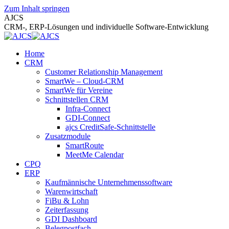
Zum Inhalt springen
AJCS
CRM-, ERP-Lösungen und individuelle Software-Entwicklung
Home
CRM
Customer Relationship Management
SmartWe – Cloud-CRM
SmartWe für Vereine
Schnittstellen CRM
Infra-Connect
GDI-Connect
ajcs CreditSafe-Schnittstelle
Zusatzmodule
SmartRoute
MeetMe Calendar
CPQ
ERP
Kaufmännische Unternehmenssoftware
Warenwirtschaft
FiBu & Lohn
Zeiterfassung
GDI Dashboard
Belegpostfach