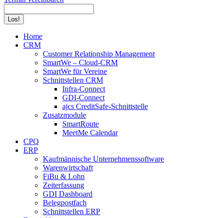
Search:
Home
CRM
Customer Relationship Management
SmartWe – Cloud-CRM
SmartWe für Vereine
Schnittstellen CRM
Infra-Connect
GDI-Connect
ajcs CreditSafe-Schnittstelle
Zusatzmodule
SmartRoute
MeetMe Calendar
CPQ
ERP
Kaufmännische Unternehmenssoftware
Warenwirtschaft
FiBu & Lohn
Zeiterfassung
GDI Dashboard
Belegpostfach
Schnittstellen ERP