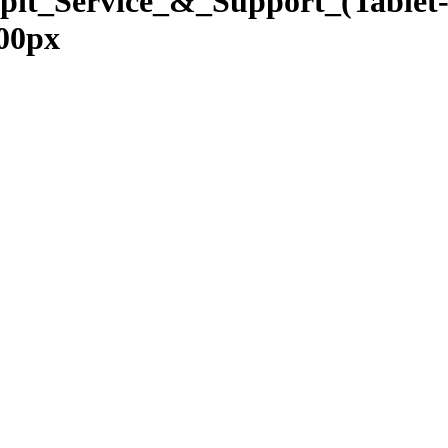
it_Service_&_Support_(Tablet
00px