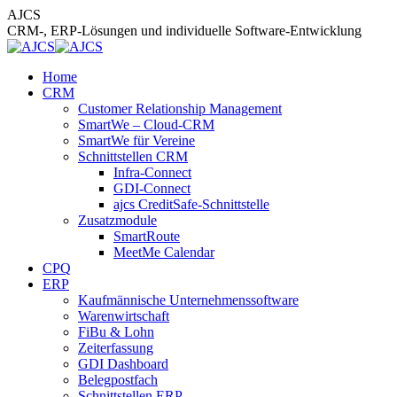
Zum
AJCS
Inhalt
CRM-, ERP-Lösungen und individuelle Software-Entwicklung
springen
Home
CRM
Customer Relationship Management
SmartWe – Cloud-CRM
SmartWe für Vereine
Schnittstellen CRM
Infra-Connect
GDI-Connect
ajcs CreditSafe-Schnittstelle
Zusatzmodule
SmartRoute
MeetMe Calendar
CPQ
ERP
Kaufmännische Unternehmenssoftware
Warenwirtschaft
FiBu & Lohn
Zeiterfassung
GDI Dashboard
Belegpostfach
Schnittstellen ERP