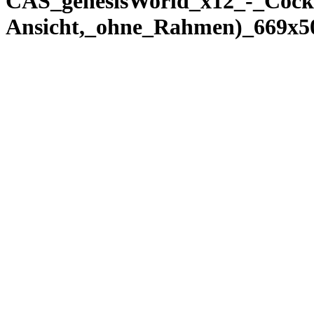
CAS_genesisWorld_x12_-_Cockp
Ansicht,_ohne_Rahmen)_669x5