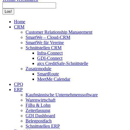
Search:
Home
CRM
Customer Relationship Management
SmartWe – Cloud-CRM
SmartWe für Vereine
Schnittstellen CRM
Infra-Connect
GDI-Connect
ajcs CreditSafe-Schnittstelle
Zusatzmodule
SmartRoute
MeetMe Calendar
CPQ
ERP
Kaufmännische Unternehmenssoftware
Warenwirtschaft
FiBu & Lohn
Zeiterfassung
GDI Dashboard
Belegpostfach
Schnittstellen ERP