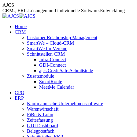
Zum
AJCS
Inhalt
CRM-, ERP-Lösungen und individuelle Software-Entwicklung
springen
Home
CRM
Customer Relationship Management
SmartWe – Cloud-CRM
SmartWe für Vereine
Schnittstellen CRM
Infra-Connect
GDI-Connect
ajcs CreditSafe-Schnittstelle
Zusatzmodule
SmartRoute
MeetMe Calendar
CPQ
ERP
Kaufmännische Unternehmenssoftware
Warenwirtschaft
FiBu & Lohn
Zeiterfassung
GDI Dashboard
Belegpostfach
Schnittstellen ERP