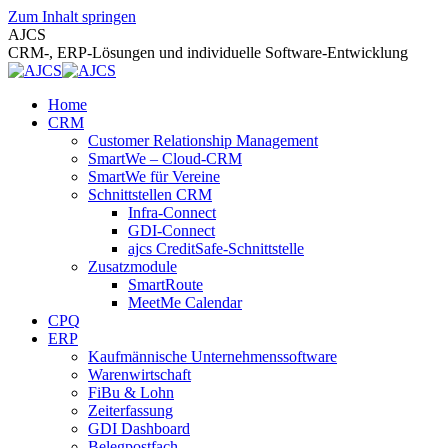
Zum Inhalt springen
AJCS
CRM-, ERP-Lösungen und individuelle Software-Entwicklung
Home
CRM
Customer Relationship Management
SmartWe – Cloud-CRM
SmartWe für Vereine
Schnittstellen CRM
Infra-Connect
GDI-Connect
ajcs CreditSafe-Schnittstelle
Zusatzmodule
SmartRoute
MeetMe Calendar
CPQ
ERP
Kaufmännische Unternehmenssoftware
Warenwirtschaft
FiBu & Lohn
Zeiterfassung
GDI Dashboard
Belegpostfach