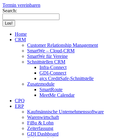
Termin vereinbaren
Search:
Home
CRM
Customer Relationship Management
SmartWe – Cloud-CRM
SmartWe für Vereine
Schnittstellen CRM
Infra-Connect
GDI-Connect
ajcs CreditSafe-Schnittstelle
Zusatzmodule
SmartRoute
MeetMe Calendar
CPQ
ERP
Kaufmännische Unternehmenssoftware
Warenwirtschaft
FiBu & Lohn
Zeiterfassung
GDI Dashboard