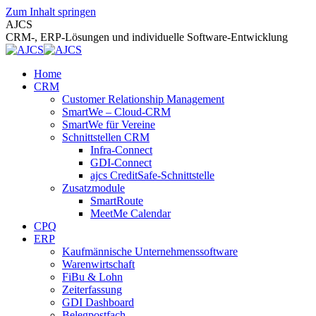
Zum Inhalt springen
AJCS
CRM-, ERP-Lösungen und individuelle Software-Entwicklung
Home
CRM
Customer Relationship Management
SmartWe – Cloud-CRM
SmartWe für Vereine
Schnittstellen CRM
Infra-Connect
GDI-Connect
ajcs CreditSafe-Schnittstelle
Zusatzmodule
SmartRoute
MeetMe Calendar
CPQ
ERP
Kaufmännische Unternehmenssoftware
Warenwirtschaft
FiBu & Lohn
Zeiterfassung
GDI Dashboard
Belegpostfach