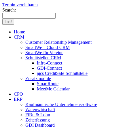
Termin vereinbaren
Search:
Home
CRM
Customer Relationship Management
SmartWe – Cloud-CRM
SmartWe für Vereine
Schnittstellen CRM
Infra-Connect
GDI-Connect
ajcs CreditSafe-Schnittstelle
Zusatzmodule
SmartRoute
MeetMe Calendar
CPQ
ERP
Kaufmännische Unternehmenssoftware
Warenwirtschaft
FiBu & Lohn
Zeiterfassung
GDI Dashboard