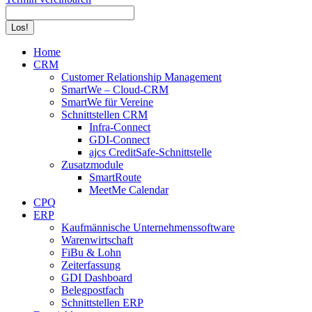
Search:
Home
CRM
Customer Relationship Management
SmartWe – Cloud-CRM
SmartWe für Vereine
Schnittstellen CRM
Infra-Connect
GDI-Connect
ajcs CreditSafe-Schnittstelle
Zusatzmodule
SmartRoute
MeetMe Calendar
CPQ
ERP
Kaufmännische Unternehmenssoftware
Warenwirtschaft
FiBu & Lohn
Zeiterfassung
GDI Dashboard
Belegpostfach
Schnittstellen ERP