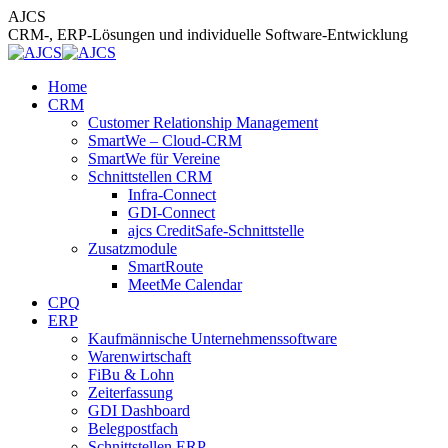
Zum
AJCS
Inhalt
CRM-, ERP-Lösungen und individuelle Software-Entwicklung
springen
Home
CRM
Customer Relationship Management
SmartWe – Cloud-CRM
SmartWe für Vereine
Schnittstellen CRM
Infra-Connect
GDI-Connect
ajcs CreditSafe-Schnittstelle
Zusatzmodule
SmartRoute
MeetMe Calendar
CPQ
ERP
Kaufmännische Unternehmenssoftware
Warenwirtschaft
FiBu & Lohn
Zeiterfassung
GDI Dashboard
Belegpostfach
Schnittstellen ERP