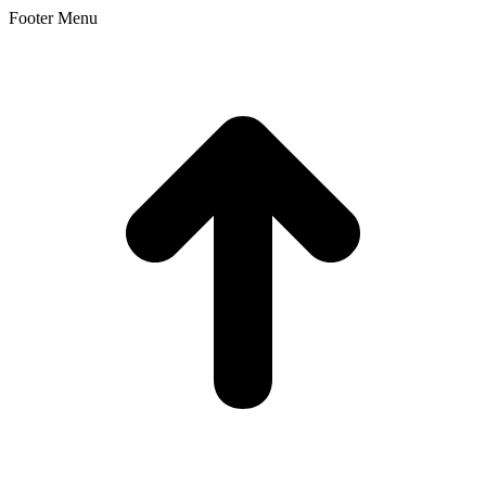
Footer Menu
t
T