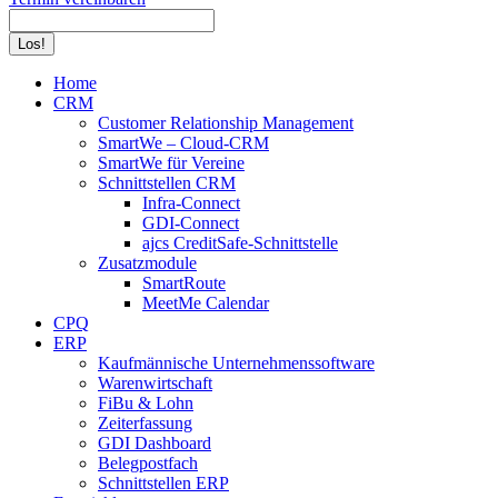
Search:
Home
CRM
Customer Relationship Management
SmartWe – Cloud-CRM
SmartWe für Vereine
Schnittstellen CRM
Infra-Connect
GDI-Connect
ajcs CreditSafe-Schnittstelle
Zusatzmodule
SmartRoute
MeetMe Calendar
CPQ
ERP
Kaufmännische Unternehmenssoftware
Warenwirtschaft
FiBu & Lohn
Zeiterfassung
GDI Dashboard
Belegpostfach
Schnittstellen ERP