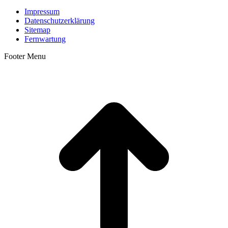
Impressum
Datenschutzerklärung
Sitemap
Fernwartung
Footer Menu
t
T