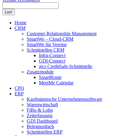
Search:
Home
CRM
Customer Relationship Management
SmartWe – Cloud-CRM
SmartWe für Vereine
Schnittstellen CRM
Infra-Connect
GDI-Connect
ajcs CreditSafe-Schnittstelle
Zusatzmodule
SmartRoute
MeetMe Calendar
CPQ
ERP
Kaufmännische Unternehmenssoftware
Warenwirtschaft
FiBu & Lohn
Zeiterfassung
GDI Dashboard
Belegpostfach
Schnittstellen ERP