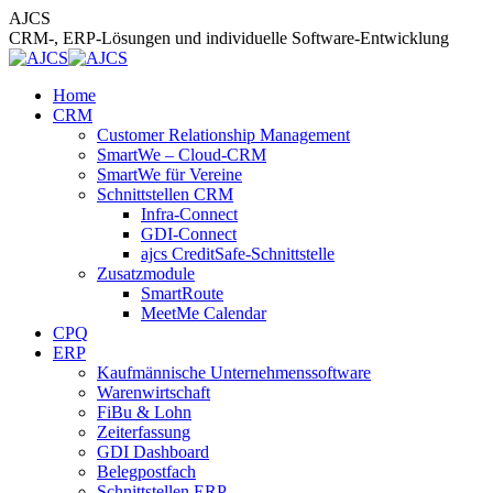
Zum
AJCS
Inhalt
CRM-, ERP-Lösungen und individuelle Software-Entwicklung
springen
Home
CRM
Customer Relationship Management
SmartWe – Cloud-CRM
SmartWe für Vereine
Schnittstellen CRM
Infra-Connect
GDI-Connect
ajcs CreditSafe-Schnittstelle
Zusatzmodule
SmartRoute
MeetMe Calendar
CPQ
ERP
Kaufmännische Unternehmenssoftware
Warenwirtschaft
FiBu & Lohn
Zeiterfassung
GDI Dashboard
Belegpostfach
Schnittstellen ERP