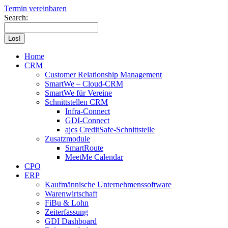
Termin vereinbaren
Search:
Home
CRM
Customer Relationship Management
SmartWe – Cloud-CRM
SmartWe für Vereine
Schnittstellen CRM
Infra-Connect
GDI-Connect
ajcs CreditSafe-Schnittstelle
Zusatzmodule
SmartRoute
MeetMe Calendar
CPQ
ERP
Kaufmännische Unternehmenssoftware
Warenwirtschaft
FiBu & Lohn
Zeiterfassung
GDI Dashboard