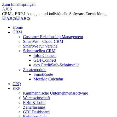
Zum Inhalt springen
AJCS
CRM-, ERP-Lösungen und individuelle Software-Entwicklung
Home
CRM
Customer Relationship Management
SmartWe – Cloud-CRM
SmartWe für Vereine
Schnittstellen CRM
Infra-Connect
GDI-Connect
ajcs CreditSafe-Schnittstelle
Zusatzmodule
SmartRoute
MeetMe Calendar
CPQ
ERP
Kaufmännische Unternehmenssoftware
Warenwirtschaft
FiBu & Lohn
Zeiterfassung
GDI Dashboard
Belegpostfach