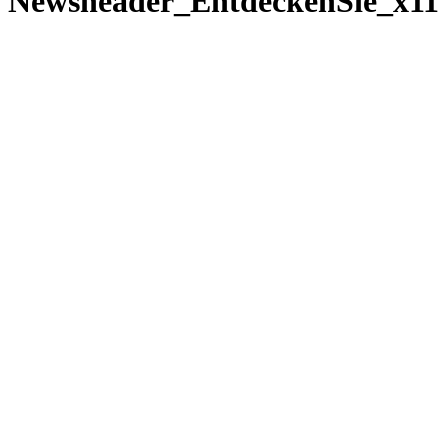
Newsheader_EntdeckenSie_x11