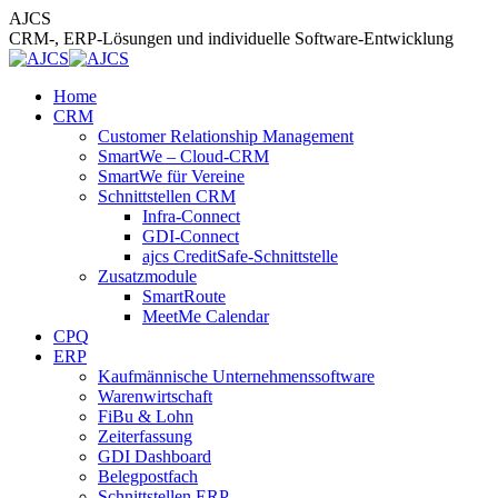
Zum
AJCS
Inhalt
CRM-, ERP-Lösungen und individuelle Software-Entwicklung
springen
Home
CRM
Customer Relationship Management
SmartWe – Cloud-CRM
SmartWe für Vereine
Schnittstellen CRM
Infra-Connect
GDI-Connect
ajcs CreditSafe-Schnittstelle
Zusatzmodule
SmartRoute
MeetMe Calendar
CPQ
ERP
Kaufmännische Unternehmenssoftware
Warenwirtschaft
FiBu & Lohn
Zeiterfassung
GDI Dashboard
Belegpostfach
Schnittstellen ERP