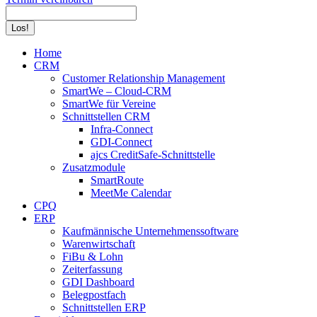
Search:
Home
CRM
Customer Relationship Management
SmartWe – Cloud-CRM
SmartWe für Vereine
Schnittstellen CRM
Infra-Connect
GDI-Connect
ajcs CreditSafe-Schnittstelle
Zusatzmodule
SmartRoute
MeetMe Calendar
CPQ
ERP
Kaufmännische Unternehmenssoftware
Warenwirtschaft
FiBu & Lohn
Zeiterfassung
GDI Dashboard
Belegpostfach
Schnittstellen ERP