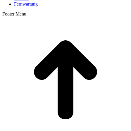
Fernwartung
Footer Menu
t
T