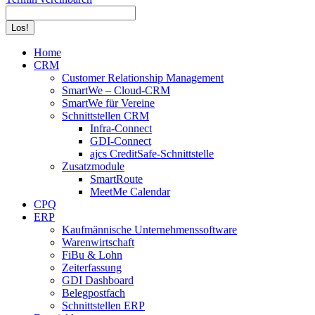
Search:
Home
CRM
Customer Relationship Management
SmartWe – Cloud-CRM
SmartWe für Vereine
Schnittstellen CRM
Infra-Connect
GDI-Connect
ajcs CreditSafe-Schnittstelle
Zusatzmodule
SmartRoute
MeetMe Calendar
CPQ
ERP
Kaufmännische Unternehmenssoftware
Warenwirtschaft
FiBu & Lohn
Zeiterfassung
GDI Dashboard
Belegpostfach
Schnittstellen ERP