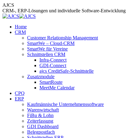
Zum
AJCS
Inhalt
CRM-, ERP-Lösungen und individuelle Software-Entwicklung
springen
Home
CRM
Customer Relationship Management
SmartWe – Cloud-CRM
SmartWe für Vereine
Schnittstellen CRM
Infra-Connect
GDI-Connect
ajcs CreditSafe-Schnittstelle
Zusatzmodule
SmartRoute
MeetMe Calendar
CPQ
ERP
Kaufmännische Unternehmenssoftware
Warenwirtschaft
FiBu & Lohn
Zeiterfassung
GDI Dashboard
Belegpostfach
Schnittstellen ERP