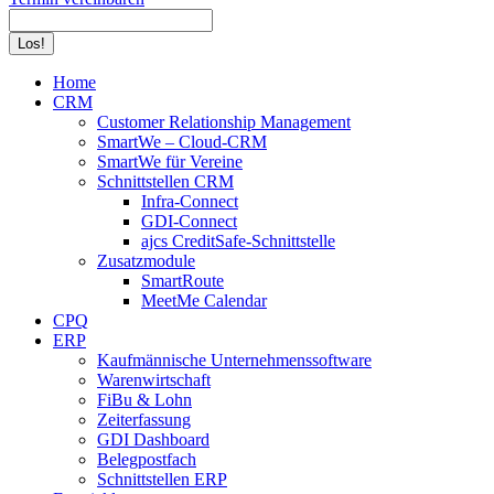
Search:
Home
CRM
Customer Relationship Management
SmartWe – Cloud-CRM
SmartWe für Vereine
Schnittstellen CRM
Infra-Connect
GDI-Connect
ajcs CreditSafe-Schnittstelle
Zusatzmodule
SmartRoute
MeetMe Calendar
CPQ
ERP
Kaufmännische Unternehmenssoftware
Warenwirtschaft
FiBu & Lohn
Zeiterfassung
GDI Dashboard
Belegpostfach
Schnittstellen ERP