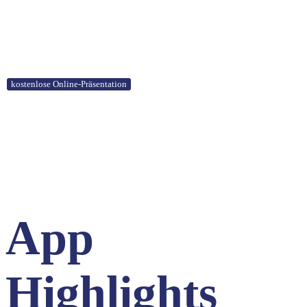
PETcrm live kennenlernen
kostenlose Online-Präsentation
App
Highlights