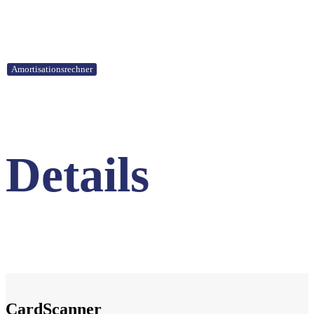
*Bitte beachten Sie, dass diese Durchschnittswerte nur als Orientierung dienen und keine
Garantie auf absolute Richtigkeit haben.
Amortisationsrechner
Details
CardScanner