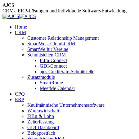
Zum
AJCS
Inhalt
CRM-, ERP-Lösungen und individuelle Software-Entwicklung
springen
Home
CRM
Customer Relationship Management
SmartWe – Cloud-CRM
SmartWe für Vereine
Schnittstellen CRM
Infra-Connect
GDI-Connect
ajcs CreditSafe-Schnittstelle
Zusatzmodule
SmartRoute
MeetMe Calendar
CPQ
ERP
Kaufmännische Unternehmenssoftware
Warenwirtschaft
FiBu & Lohn
Zeiterfassung
GDI Dashboard
Belegpostfach
Schnittstellen ERP