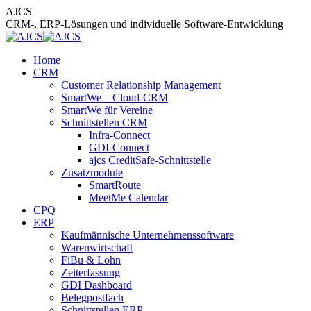
Zum
AJCS
Inhalt
CRM-, ERP-Lösungen und individuelle Software-Entwicklung
springen
Home
CRM
Customer Relationship Management
SmartWe – Cloud-CRM
SmartWe für Vereine
Schnittstellen CRM
Infra-Connect
GDI-Connect
ajcs CreditSafe-Schnittstelle
Zusatzmodule
SmartRoute
MeetMe Calendar
CPQ
ERP
Kaufmännische Unternehmenssoftware
Warenwirtschaft
FiBu & Lohn
Zeiterfassung
GDI Dashboard
Belegpostfach
Schnittstellen ERP