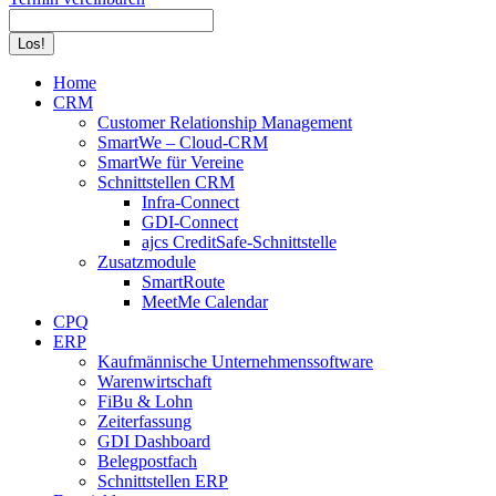
Search:
Home
CRM
Customer Relationship Management
SmartWe – Cloud-CRM
SmartWe für Vereine
Schnittstellen CRM
Infra-Connect
GDI-Connect
ajcs CreditSafe-Schnittstelle
Zusatzmodule
SmartRoute
MeetMe Calendar
CPQ
ERP
Kaufmännische Unternehmenssoftware
Warenwirtschaft
FiBu & Lohn
Zeiterfassung
GDI Dashboard
Belegpostfach
Schnittstellen ERP