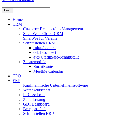
Search:
Home
CRM
Customer Relationship Management
SmartWe – Cloud-CRM
SmartWe für Vereine
Schnittstellen CRM
Infra-Connect
GDI-Connect
ajcs CreditSafe-Schnittstelle
Zusatzmodule
SmartRoute
MeetMe Calendar
CPQ
ERP
Kaufmännische Unternehmenssoftware
Warenwirtschaft
FiBu & Lohn
Zeiterfassung
GDI Dashboard
Belegpostfach
Schnittstellen ERP