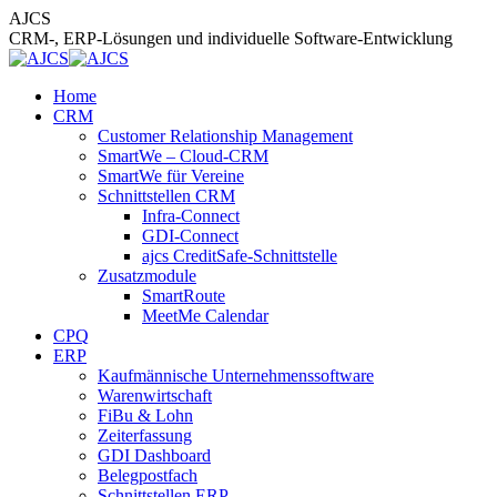
Zum
AJCS
Inhalt
CRM-, ERP-Lösungen und individuelle Software-Entwicklung
springen
Home
CRM
Customer Relationship Management
SmartWe – Cloud-CRM
SmartWe für Vereine
Schnittstellen CRM
Infra-Connect
GDI-Connect
ajcs CreditSafe-Schnittstelle
Zusatzmodule
SmartRoute
MeetMe Calendar
CPQ
ERP
Kaufmännische Unternehmenssoftware
Warenwirtschaft
FiBu & Lohn
Zeiterfassung
GDI Dashboard
Belegpostfach
Schnittstellen ERP