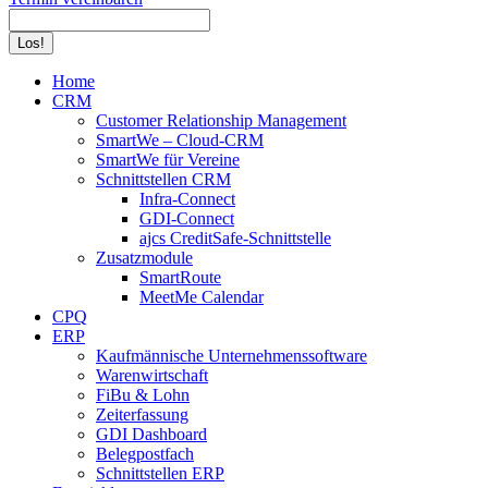
Search:
Home
CRM
Customer Relationship Management
SmartWe – Cloud-CRM
SmartWe für Vereine
Schnittstellen CRM
Infra-Connect
GDI-Connect
ajcs CreditSafe-Schnittstelle
Zusatzmodule
SmartRoute
MeetMe Calendar
CPQ
ERP
Kaufmännische Unternehmenssoftware
Warenwirtschaft
FiBu & Lohn
Zeiterfassung
GDI Dashboard
Belegpostfach
Schnittstellen ERP