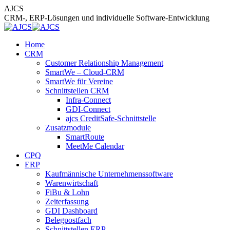
Zum
AJCS
Inhalt
CRM-, ERP-Lösungen und individuelle Software-Entwicklung
springen
Home
CRM
Customer Relationship Management
SmartWe – Cloud-CRM
SmartWe für Vereine
Schnittstellen CRM
Infra-Connect
GDI-Connect
ajcs CreditSafe-Schnittstelle
Zusatzmodule
SmartRoute
MeetMe Calendar
CPQ
ERP
Kaufmännische Unternehmenssoftware
Warenwirtschaft
FiBu & Lohn
Zeiterfassung
GDI Dashboard
Belegpostfach
Schnittstellen ERP