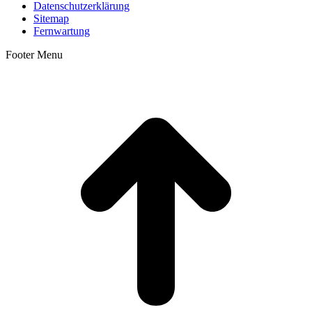
Datenschutzerklärung
Sitemap
Fernwartung
Footer Menu
t
T