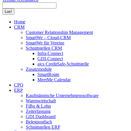
Search:
Home
CRM
Customer Relationship Management
SmartWe – Cloud-CRM
SmartWe für Vereine
Schnittstellen CRM
Infra-Connect
GDI-Connect
ajcs CreditSafe-Schnittstelle
Zusatzmodule
SmartRoute
MeetMe Calendar
CPQ
ERP
Kaufmännische Unternehmenssoftware
Warenwirtschaft
FiBu & Lohn
Zeiterfassung
GDI Dashboard
Belegpostfach
Schnittstellen ERP