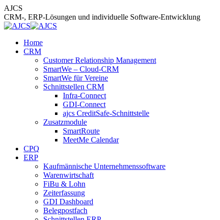
Zum
AJCS
Inhalt
CRM-, ERP-Lösungen und individuelle Software-Entwicklung
springen
Home
CRM
Customer Relationship Management
SmartWe – Cloud-CRM
SmartWe für Vereine
Schnittstellen CRM
Infra-Connect
GDI-Connect
ajcs CreditSafe-Schnittstelle
Zusatzmodule
SmartRoute
MeetMe Calendar
CPQ
ERP
Kaufmännische Unternehmenssoftware
Warenwirtschaft
FiBu & Lohn
Zeiterfassung
GDI Dashboard
Belegpostfach
Schnittstellen ERP