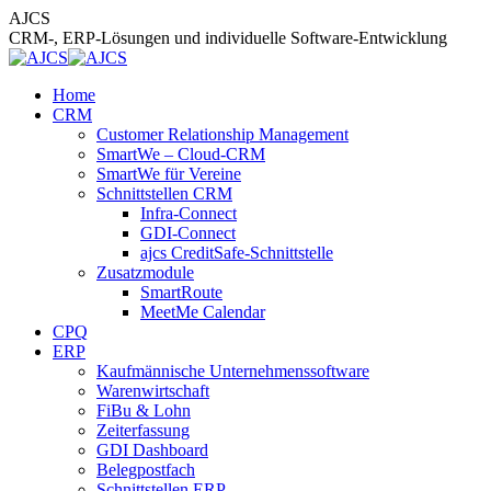
Zum
AJCS
Inhalt
CRM-, ERP-Lösungen und individuelle Software-Entwicklung
springen
Home
CRM
Customer Relationship Management
SmartWe – Cloud-CRM
SmartWe für Vereine
Schnittstellen CRM
Infra-Connect
GDI-Connect
ajcs CreditSafe-Schnittstelle
Zusatzmodule
SmartRoute
MeetMe Calendar
CPQ
ERP
Kaufmännische Unternehmenssoftware
Warenwirtschaft
FiBu & Lohn
Zeiterfassung
GDI Dashboard
Belegpostfach
Schnittstellen ERP