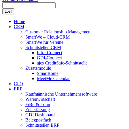
Search:
Home
CRM
Customer Relationship Management
SmartWe – Cloud-CRM
SmartWe für Vereine
Schnittstellen CRM
Infra-Connect
GDI-Connect
ajcs CreditSafe-Schnittstelle
Zusatzmodule
SmartRoute
MeetMe Calendar
CPQ
ERP
Kaufmännische Unternehmenssoftware
Warenwirtschaft
FiBu & Lohn
Zeiterfassung
GDI Dashboard
Belegpostfach
Schnittstellen ERP