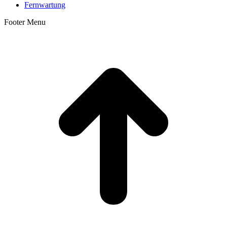
Fernwartung
Footer Menu
t
T