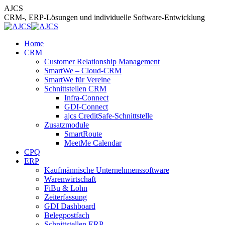
Zum
AJCS
Inhalt
CRM-, ERP-Lösungen und individuelle Software-Entwicklung
springen
Home
CRM
Customer Relationship Management
SmartWe – Cloud-CRM
SmartWe für Vereine
Schnittstellen CRM
Infra-Connect
GDI-Connect
ajcs CreditSafe-Schnittstelle
Zusatzmodule
SmartRoute
MeetMe Calendar
CPQ
ERP
Kaufmännische Unternehmenssoftware
Warenwirtschaft
FiBu & Lohn
Zeiterfassung
GDI Dashboard
Belegpostfach
Schnittstellen ERP