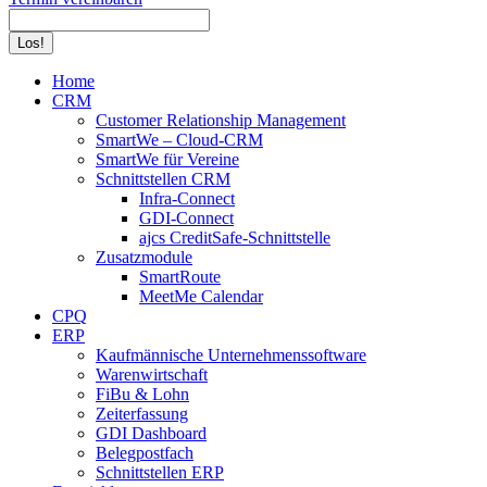
Search:
Home
CRM
Customer Relationship Management
SmartWe – Cloud-CRM
SmartWe für Vereine
Schnittstellen CRM
Infra-Connect
GDI-Connect
ajcs CreditSafe-Schnittstelle
Zusatzmodule
SmartRoute
MeetMe Calendar
CPQ
ERP
Kaufmännische Unternehmenssoftware
Warenwirtschaft
FiBu & Lohn
Zeiterfassung
GDI Dashboard
Belegpostfach
Schnittstellen ERP