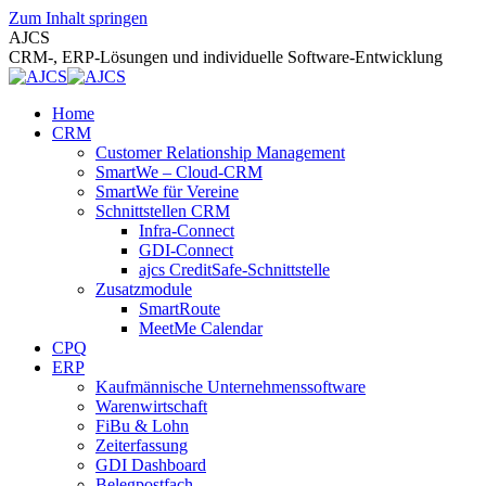
Zum Inhalt springen
AJCS
CRM-, ERP-Lösungen und individuelle Software-Entwicklung
Home
CRM
Customer Relationship Management
SmartWe – Cloud-CRM
SmartWe für Vereine
Schnittstellen CRM
Infra-Connect
GDI-Connect
ajcs CreditSafe-Schnittstelle
Zusatzmodule
SmartRoute
MeetMe Calendar
CPQ
ERP
Kaufmännische Unternehmenssoftware
Warenwirtschaft
FiBu & Lohn
Zeiterfassung
GDI Dashboard
Belegpostfach