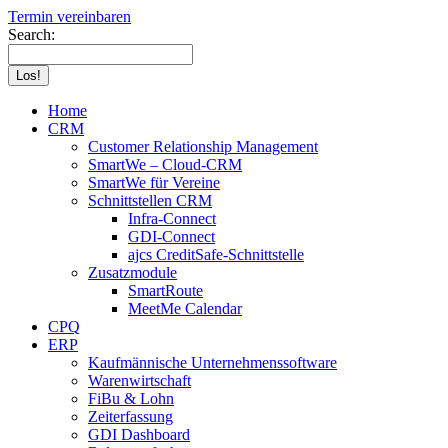
Termin vereinbaren
Search:
Home
CRM
Customer Relationship Management
SmartWe – Cloud-CRM
SmartWe für Vereine
Schnittstellen CRM
Infra-Connect
GDI-Connect
ajcs CreditSafe-Schnittstelle
Zusatzmodule
SmartRoute
MeetMe Calendar
CPQ
ERP
Kaufmännische Unternehmenssoftware
Warenwirtschaft
FiBu & Lohn
Zeiterfassung
GDI Dashboard