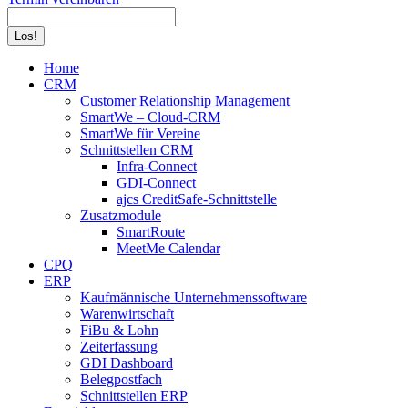
Search:
Home
CRM
Customer Relationship Management
SmartWe – Cloud-CRM
SmartWe für Vereine
Schnittstellen CRM
Infra-Connect
GDI-Connect
ajcs CreditSafe-Schnittstelle
Zusatzmodule
SmartRoute
MeetMe Calendar
CPQ
ERP
Kaufmännische Unternehmenssoftware
Warenwirtschaft
FiBu & Lohn
Zeiterfassung
GDI Dashboard
Belegpostfach
Schnittstellen ERP