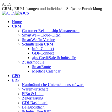
Zum
AJCS
Inhalt
CRM-, ERP-Lösungen und individuelle Software-Entwicklung
springen
Home
CRM
Customer Relationship Management
SmartWe – Cloud-CRM
SmartWe für Vereine
Schnittstellen CRM
Infra-Connect
GDI-Connect
ajcs CreditSafe-Schnittstelle
Zusatzmodule
SmartRoute
MeetMe Calendar
CPQ
ERP
Kaufmännische Unternehmenssoftware
Warenwirtschaft
FiBu & Lohn
Zeiterfassung
GDI Dashboard
Belegpostfach
Schnittstellen ERP