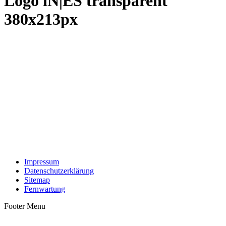
Logo iN|ES transparent
380x213px
Impressum
Datenschutzerklärung
Sitemap
Fernwartung
Footer Menu
t