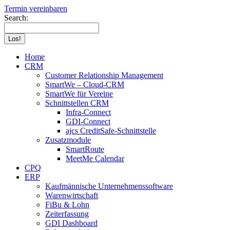
Termin vereinbaren
Search:
Home
CRM
Customer Relationship Management
SmartWe – Cloud-CRM
SmartWe für Vereine
Schnittstellen CRM
Infra-Connect
GDI-Connect
ajcs CreditSafe-Schnittstelle
Zusatzmodule
SmartRoute
MeetMe Calendar
CPQ
ERP
Kaufmännische Unternehmenssoftware
Warenwirtschaft
FiBu & Lohn
Zeiterfassung
GDI Dashboard