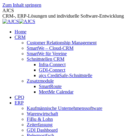
Zum Inhalt springen
AJCS
CRM-, ERP-Lösungen und individuelle Software-Entwicklung
Home
CRM
Customer Relationship Management
SmartWe – Cloud-CRM
SmartWe für Vereine
Schnittstellen CRM
Infra-Connect
GDI-Connect
ajcs CreditSafe-Schnittstelle
Zusatzmodule
SmartRoute
MeetMe Calendar
CPQ
ERP
Kaufmännische Unternehmenssoftware
Warenwirtschaft
FiBu & Lohn
Zeiterfassung
GDI Dashboard
Belegpostfach