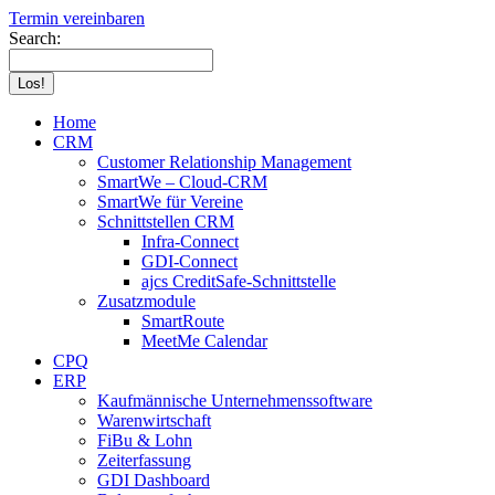
Termin vereinbaren
Search:
Home
CRM
Customer Relationship Management
SmartWe – Cloud-CRM
SmartWe für Vereine
Schnittstellen CRM
Infra-Connect
GDI-Connect
ajcs CreditSafe-Schnittstelle
Zusatzmodule
SmartRoute
MeetMe Calendar
CPQ
ERP
Kaufmännische Unternehmenssoftware
Warenwirtschaft
FiBu & Lohn
Zeiterfassung
GDI Dashboard