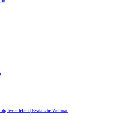
ion
t
lg live erleben | Evalanche Webinar