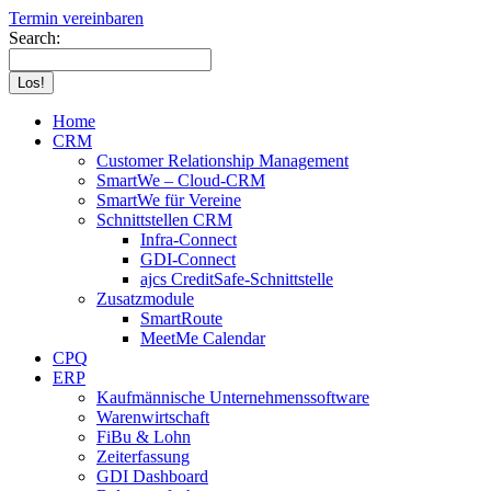
Termin vereinbaren
Search:
Home
CRM
Customer Relationship Management
SmartWe – Cloud-CRM
SmartWe für Vereine
Schnittstellen CRM
Infra-Connect
GDI-Connect
ajcs CreditSafe-Schnittstelle
Zusatzmodule
SmartRoute
MeetMe Calendar
CPQ
ERP
Kaufmännische Unternehmenssoftware
Warenwirtschaft
FiBu & Lohn
Zeiterfassung
GDI Dashboard