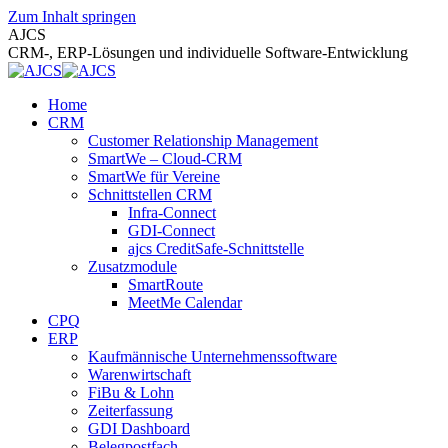
Zum Inhalt springen
AJCS
CRM-, ERP-Lösungen und individuelle Software-Entwicklung
Home
CRM
Customer Relationship Management
SmartWe – Cloud-CRM
SmartWe für Vereine
Schnittstellen CRM
Infra-Connect
GDI-Connect
ajcs CreditSafe-Schnittstelle
Zusatzmodule
SmartRoute
MeetMe Calendar
CPQ
ERP
Kaufmännische Unternehmenssoftware
Warenwirtschaft
FiBu & Lohn
Zeiterfassung
GDI Dashboard
Belegpostfach