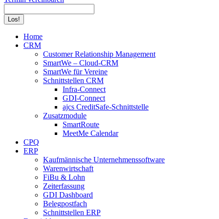
Search:
Home
CRM
Customer Relationship Management
SmartWe – Cloud-CRM
SmartWe für Vereine
Schnittstellen CRM
Infra-Connect
GDI-Connect
ajcs CreditSafe-Schnittstelle
Zusatzmodule
SmartRoute
MeetMe Calendar
CPQ
ERP
Kaufmännische Unternehmenssoftware
Warenwirtschaft
FiBu & Lohn
Zeiterfassung
GDI Dashboard
Belegpostfach
Schnittstellen ERP