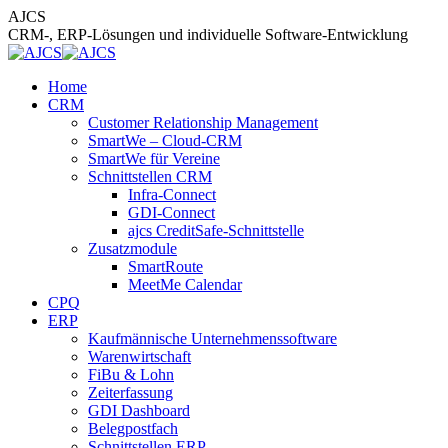
Zum
AJCS
Inhalt
CRM-, ERP-Lösungen und individuelle Software-Entwicklung
springen
Home
CRM
Customer Relationship Management
SmartWe – Cloud-CRM
SmartWe für Vereine
Schnittstellen CRM
Infra-Connect
GDI-Connect
ajcs CreditSafe-Schnittstelle
Zusatzmodule
SmartRoute
MeetMe Calendar
CPQ
ERP
Kaufmännische Unternehmenssoftware
Warenwirtschaft
FiBu & Lohn
Zeiterfassung
GDI Dashboard
Belegpostfach
Schnittstellen ERP