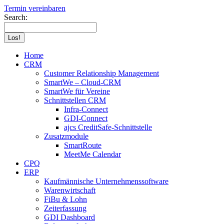
Termin vereinbaren
Search:
Home
CRM
Customer Relationship Management
SmartWe – Cloud-CRM
SmartWe für Vereine
Schnittstellen CRM
Infra-Connect
GDI-Connect
ajcs CreditSafe-Schnittstelle
Zusatzmodule
SmartRoute
MeetMe Calendar
CPQ
ERP
Kaufmännische Unternehmenssoftware
Warenwirtschaft
FiBu & Lohn
Zeiterfassung
GDI Dashboard