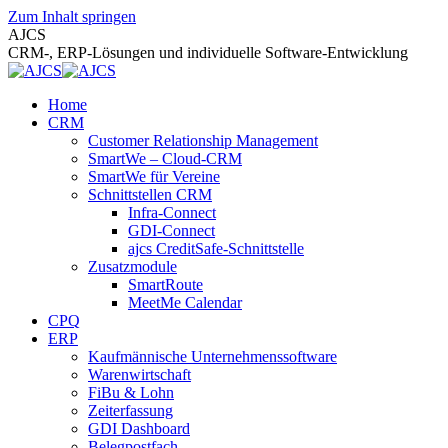
Zum Inhalt springen
AJCS
CRM-, ERP-Lösungen und individuelle Software-Entwicklung
Home
CRM
Customer Relationship Management
SmartWe – Cloud-CRM
SmartWe für Vereine
Schnittstellen CRM
Infra-Connect
GDI-Connect
ajcs CreditSafe-Schnittstelle
Zusatzmodule
SmartRoute
MeetMe Calendar
CPQ
ERP
Kaufmännische Unternehmenssoftware
Warenwirtschaft
FiBu & Lohn
Zeiterfassung
GDI Dashboard
Belegpostfach